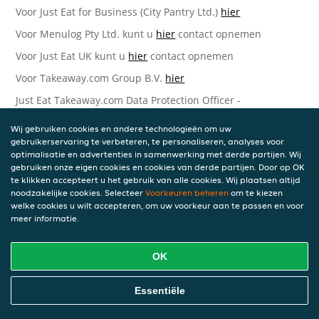
Voor Just Eat for Business (City Pantry Ltd.)
hier
Voor Menulog Pty Ltd. kunt u
hier
contact opnemen
Voor Just Eat UK kunt u
hier
contact opnemen
Voor Takeaway.com Group B.V.
hier
Just Eat Takeaway.com Data Protection Officer -
Takeaway.com Group B.V.
Wij gebruiken cookies en andere technologieën om uw
Piet Heinkade 61
gebruikerservaring te verbeteren, te personaliseren, analyses voor
1019 GM Amsterdam
optimalisatie en advertenties in samenwerking met derde partijen. Wij
Nederland
gebruiken onze eigen cookies en cookies van derde partijen. Door op OK
te klikken accepteert u het gebruik van alle cookies. Wij plaatsen altijd
Bijgewerkte versies van deze
noodzakelijke cookies. Selecteer
Voorkeuren beheren
om te kiezen
welke cookies u wilt accepteren, om uw voorkeur aan te passen en voor
Privacyverklaring
meer informatie.
Wij kunnen deze Verklaring van tijd tot tijd bijwerken als
OK
reactie op veranderende juridische, technische of zakelijke
ontwikkelingen. Wanneer wij onze Privacyverklaring
bijwerken, zullen wij passende maatregelen nemen om u
Essentiële
op de hoogte te brengen, in overeenstemming met het
belang van de wijzigingen die wij aanbrengen. Wanneer de